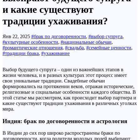
и какие существуют
традиции ухаживания?
Янв 22, 2025
#брак по договоренности
,
#выбор супруга
,
#культурные особенности
,
#национальные обычаи
,
#романтические отношения
,
#свадьба
,
#семейные ценности
,
#традиции брака
,
#ухаживание
Выбор будущего супруга – один из важнейших этапов в
жизни человека, и в разных культурах этот процесс имеет
свои уникальные традиции. Свадебные обычаи
формировались на протяжении веков, отражая исторические,
религиозные и социальные особенности каждого общества. В
этой статье мы рассмотрим, как происходит выбор партнера и
какие существуют традиции ухаживания в различных уголках
мира.
Индия: брак по договоренности и астрология
В Индии до сих пор широко распространены браки по
договоренности, когда родители молодых людей выбирают