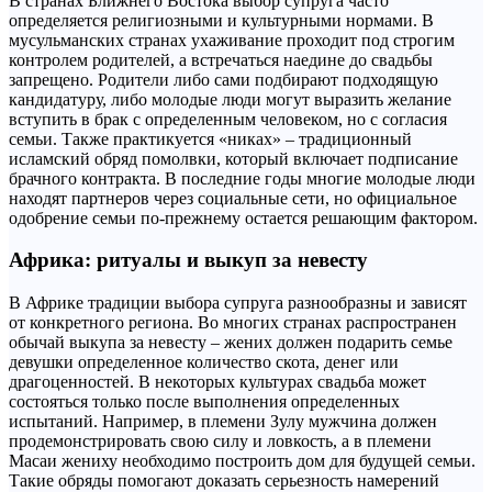
В странах Ближнего Востока выбор супруга часто
определяется религиозными и культурными нормами. В
мусульманских странах ухаживание проходит под строгим
контролем родителей, а встречаться наедине до свадьбы
запрещено. Родители либо сами подбирают подходящую
кандидатуру, либо молодые люди могут выразить желание
вступить в брак с определенным человеком, но с согласия
семьи. Также практикуется «никах» – традиционный
исламский обряд помолвки, который включает подписание
брачного контракта. В последние годы многие молодые люди
находят партнеров через социальные сети, но официальное
одобрение семьи по-прежнему остается решающим фактором.
Африка: ритуалы и выкуп за невесту
В Африке традиции выбора супруга разнообразны и зависят
от конкретного региона. Во многих странах распространен
обычай выкупа за невесту – жених должен подарить семье
девушки определенное количество скота, денег или
драгоценностей. В некоторых культурах свадьба может
состояться только после выполнения определенных
испытаний. Например, в племени Зулу мужчина должен
продемонстрировать свою силу и ловкость, а в племени
Масаи жениху необходимо построить дом для будущей семьи.
Такие обряды помогают доказать серьезность намерений