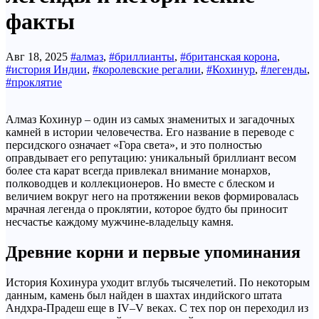
факты
Авг 18, 2025
#алмаз
,
#бриллианты
,
#британская корона
,
#история Индии
,
#королевские регалии
,
#Кохинур
,
#легенды
,
#проклятие
Алмаз Кохинур – один из самых знаменитых и загадочных
камней в истории человечества. Его название в переводе с
персидского означает «Гора света», и это полностью
оправдывает его репутацию: уникальный бриллиант весом
более ста карат всегда привлекал внимание монархов,
полководцев и коллекционеров. Но вместе с блеском и
величием вокруг него на протяжении веков формировалась
мрачная легенда о проклятии, которое будто бы приносит
несчастье каждому мужчине-владельцу камня.
Древние корни и первые упоминания
История Кохинура уходит вглубь тысячелетий. По некоторым
данным, камень был найден в шахтах индийского штата
Андхра-Прадеш еще в IV–V веках. С тех пор он переходил из