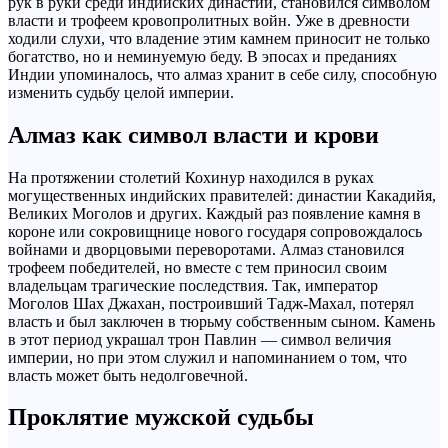
рук в руки среди индийских династий, становился символом
власти и трофеем кровопролитных войн. Уже в древности
ходили слухи, что владение этим камнем приносит не только
богатство, но и неминуемую беду. В эпосах и преданиях
Индии упоминалось, что алмаз хранит в себе силу, способную
изменить судьбу целой империи.
Алмаз как символ власти и крови
На протяжении столетий Кохинур находился в руках
могущественных индийских правителей: династии Какадийя,
Великих Моголов и других. Каждый раз появление камня в
короне или сокровищнице нового государя сопровождалось
войнами и дворцовыми переворотами. Алмаз становился
трофеем победителей, но вместе с тем приносил своим
владельцам трагические последствия. Так, император
Моголов Шах Джахан, построивший Тадж-Махал, потерял
власть и был заключен в тюрьму собственным сыном. Камень
в этот период украшал трон Павлин — символ величия
империи, но при этом служил и напоминанием о том, что
власть может быть недолговечной.
Проклятие мужской судьбы