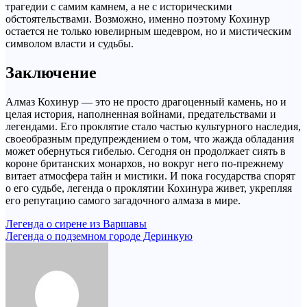
трагедии с самим камнем, а не с историческими
обстоятельствами. Возможно, именно поэтому Кохинур
остается не только ювелирным шедевром, но и мистическим
символом власти и судьбы.
Заключение
Алмаз Кохинур — это не просто драгоценный камень, но и
целая история, наполненная войнами, предательствами и
легендами. Его проклятие стало частью культурного наследия,
своеобразным предупреждением о том, что жажда обладания
может обернуться гибелью. Сегодня он продолжает сиять в
короне британских монархов, но вокруг него по-прежнему
витает атмосфера тайн и мистики. И пока государства спорят
о его судьбе, легенда о проклятии Кохинура живет, укрепляя
его репутацию самого загадочного алмаза в мире.
Навигация
Легенда о сирене из Варшавы
Легенда о подземном городе Деринкую
по
записям