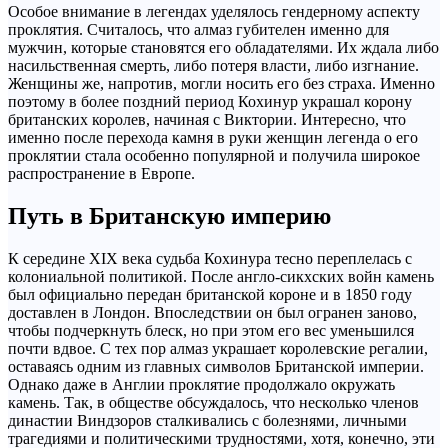
Особое внимание в легендах уделялось гендерному аспекту
проклятия. Считалось, что алмаз губителен именно для
мужчин, которые становятся его обладателями. Их ждала либо
насильственная смерть, либо потеря власти, либо изгнание.
Женщины же, напротив, могли носить его без страха. Именно
поэтому в более поздний период Кохинур украшал корону
британских королев, начиная с Виктории. Интересно, что
именно после перехода камня в руки женщин легенда о его
проклятии стала особенно популярной и получила широкое
распространение в Европе.
Путь в Британскую империю
К середине XIX века судьба Кохинура тесно переплелась с
колониальной политикой. После англо-сикхских войн камень
был официально передан британской короне и в 1850 году
доставлен в Лондон. Впоследствии он был огранен заново,
чтобы подчеркнуть блеск, но при этом его вес уменьшился
почти вдвое. С тех пор алмаз украшает королевские регалии,
оставаясь одним из главных символов Британской империи.
Однако даже в Англии проклятие продолжало окружать
камень. Так, в обществе обсуждалось, что несколько членов
династии Виндзоров сталкивались с болезнями, личными
трагедиями и политическими трудностями, хотя, конечно, эти