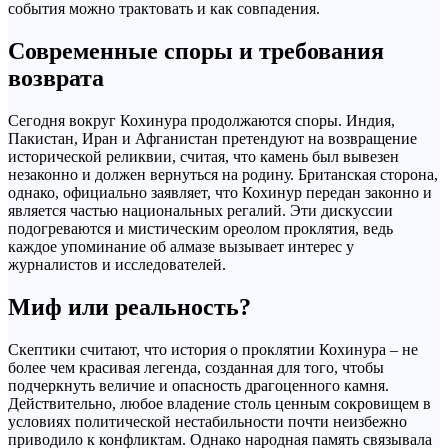
события можно трактовать и как совпадения.
Современные споры и требования
возврата
Сегодня вокруг Кохинура продолжаются споры. Индия,
Пакистан, Иран и Афганистан претендуют на возвращение
исторической реликвии, считая, что камень был вывезен
незаконно и должен вернуться на родину. Британская сторона,
однако, официально заявляет, что Кохинур передан законно и
является частью национальных регалий. Эти дискуссии
подогреваются и мистическим ореолом проклятия, ведь
каждое упоминание об алмазе вызывает интерес у
журналистов и исследователей.
Миф или реальность?
Скептики считают, что история о проклятии Кохинура – не
более чем красивая легенда, созданная для того, чтобы
подчеркнуть величие и опасность драгоценного камня.
Действительно, любое владение столь ценным сокровищем в
условиях политической нестабильности почти неизбежно
приводило к конфликтам. Однако народная память связывала