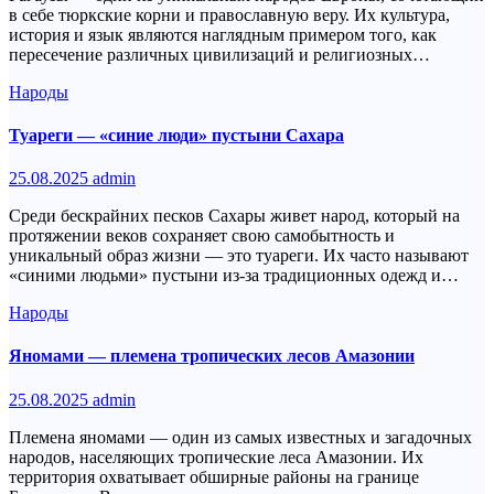
в себе тюркские корни и православную веру. Их культура,
история и язык являются наглядным примером того, как
пересечение различных цивилизаций и религиозных…
Народы
Туареги — «синие люди» пустыни Сахара
25.08.2025
admin
Среди бескрайних песков Сахары живет народ, который на
протяжении веков сохраняет свою самобытность и
уникальный образ жизни — это туареги. Их часто называют
«синими людьми» пустыни из-за традиционных одежд и…
Народы
Яномами — племена тропических лесов Амазонии
25.08.2025
admin
Племена яномами — один из самых известных и загадочных
народов, населяющих тропические леса Амазонии. Их
территория охватывает обширные районы на границе