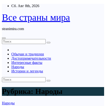
Перейти
Сб. Авг 8th, 2026
к
содержимому
Все страны мира
stranimira.com
Обычаи и традиции
Достопримечательности
Интересные факты
Народы
Истории и легенды
Рубрика:
Народы
Народы