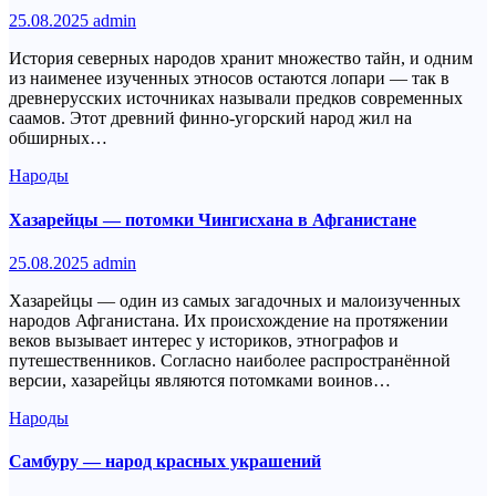
25.08.2025
admin
История северных народов хранит множество тайн, и одним
из наименее изученных этносов остаются лопари — так в
древнерусских источниках называли предков современных
саамов. Этот древний финно-угорский народ жил на
обширных…
Народы
Хазарейцы — потомки Чингисхана в Афганистане
25.08.2025
admin
Хазарейцы — один из самых загадочных и малоизученных
народов Афганистана. Их происхождение на протяжении
веков вызывает интерес у историков, этнографов и
путешественников. Согласно наиболее распространённой
версии, хазарейцы являются потомками воинов…
Народы
Самбуру — народ красных украшений