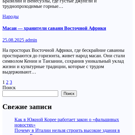
Бразилии и Венесуэлы, где густые джунгли и
труднопроходимые горные…
Народы
Масаи — хранители саванн Восточной Африки
25.08.2025
admin
На просторах Восточной Африки, где бескрайние саванны
простираются до горизонта, живет народ масаи. Они стали
символом Кении и Танзании, сохранив уникальный уклад
жизни и культурные традиции, которые с трудом
выдерживают…
Пагинация
1
2
3
Поиск
записей
Поиск
Свежие записи
Как в Южной Корее работает закон о «фальшивых
новостях»
Почему в Италии нельзя строить высокие здания в