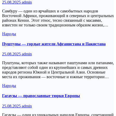
25.08.2025
admin
Самбуру — один из ярчайших и самобытных народов
Восточной Африки, проживающий в северных и центральных
районах Кении. Этот этнос, тесно связанный с масаями,
известен не только своим традиционным образом жизни,…
Народы
Пуштуны — гордые жители Афганистана и Пакистана
25.08.2025
admin
Пуштуны, которых также называют паштунами или патанами,
представляют собой один из крупнейших и самых древних
народов региона Южной и Центральной Азии. Основные
места их проживания — восточные и южные территории…
Народы
Гагаузы — православные тюрки Европы
25.08.2025
admin
Гагаузы — один из уникальных народов Европы, сочетающий