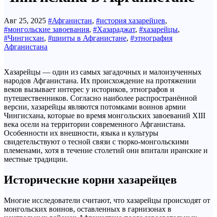
Авг 25, 2025
#Афганистан
,
#история хазарейцев
,
#монгольские завоевания
,
#Хазараджат
,
#хазарейцы
,
#Чингисхан
,
#шииты в Афганистане
,
#этнография
Афганистана
Хазарейцы — один из самых загадочных и малоизученных
народов Афганистана. Их происхождение на протяжении
веков вызывает интерес у историков, этнографов и
путешественников. Согласно наиболее распространённой
версии, хазарейцы являются потомками воинов армии
Чингисхана, которые во время монгольских завоеваний XIII
века осели на территории современного Афганистана.
Особенности их внешности, языка и культуры
свидетельствуют о тесной связи с тюрко-монгольскими
племенами, хотя в течение столетий они впитали иранские и
местные традиции.
Исторические корни хазарейцев
Многие исследователи считают, что хазарейцы происходят от
монгольских воинов, оставленных в гарнизонах в