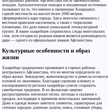
центральных районах Афганистана после завоевательных
походов. Археологические находки и письменные источники
указывают на то, что именно в провинции Хазараджат,
горной местности на высоте более 2000 метров,
сформировалось ядро народа. Здесь монголы смешались с
местным иранским населением, а также с тюркскими
племенами, что дало начало уникальной этнокультурной
группе. В языке хазарейцев сохранились следы монгольских
слов, хотя сегодня их родным языком является разновидность
дари — одного из официальных языков Афганистана.
Культурные особенности и образ
жизни
Хазарейцы традиционно проживают в горных районах
центрального Афганистана, что во многом определило их
образ жизни. Земледелие, животноводство и ремесла остаются
основой их экономики. Благодаря суровому климату и
изолированности региона хазарейцы сумели сохранить
самобытные традиции. В их фольклоре широко
распространены эпические песни, легенды и сказания о
предках, восходящие к временам монгольских завоеваний.
Даже в одежде можно заметить элементы, характерные для
степных народов: длинные халаты, пояса, головные уборы,