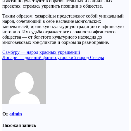
и активно участвуют в образовательных и социальных
проектах, стремясь укрепить позиции в обществе.
Таким образом, хазарейцы представляют собой уникальный
народ, сочетающий в себе наследие монгольских
завоевателей, иранскую культурную традицию и афганскую
историю. Их судьба отражает все сложности афганского
общества — от богатого культурного наследия до
многовековых конфликтов и борьбы за равноправие.
Навигация
Самбуру — народ красных украшений
Лопари — древний финно-угорский народ Севера
по
записям
От
admin
Похожая запись