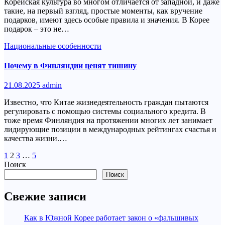
Корейская культура во многом отличается от западной, и даже
такие, на первый взгляд, простые моменты, как вручение
подарков, имеют здесь особые правила и значения. В Корее
подарок – это не…
Национальные особенности
Почему в Финляндии ценят тишину
21.08.2025
admin
Известно, что Китае жизнедеятельность граждан пытаются
регулировать с помощью системы социального кредита. В
тоже время Финляндия на протяжении многих лет занимает
лидирующие позиции в международных рейтингах счастья и
качества жизни.…
Пагинация
1
2
3
…
5
Поиск
записей
Поиск
Свежие записи
Как в Южной Корее работает закон о «фальшивых