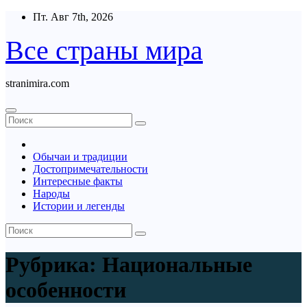
Перейти
Пт. Авг 7th, 2026
к
содержимому
Все страны мира
stranimira.com
Обычаи и традиции
Достопримечательности
Интересные факты
Народы
Истории и легенды
Рубрика:
Национальные
особенности