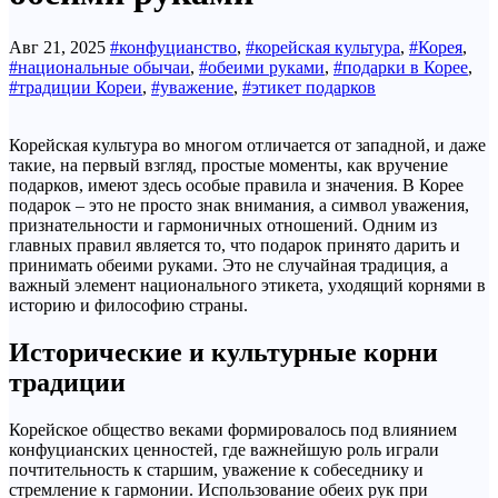
Авг 21, 2025
#конфуцианство
,
#корейская культура
,
#Корея
,
#национальные обычаи
,
#обеими руками
,
#подарки в Корее
,
#традиции Кореи
,
#уважение
,
#этикет подарков
Корейская культура во многом отличается от западной, и даже
такие, на первый взгляд, простые моменты, как вручение
подарков, имеют здесь особые правила и значения. В Корее
подарок – это не просто знак внимания, а символ уважения,
признательности и гармоничных отношений. Одним из
главных правил является то, что подарок принято дарить и
принимать обеими руками. Это не случайная традиция, а
важный элемент национального этикета, уходящий корнями в
историю и философию страны.
Исторические и культурные корни
традиции
Корейское общество веками формировалось под влиянием
конфуцианских ценностей, где важнейшую роль играли
почтительность к старшим, уважение к собеседнику и
стремление к гармонии. Использование обеих рук при