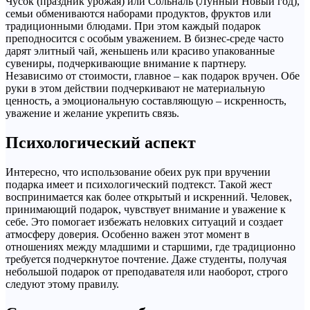
Чусок (праздник урожая) или Сольналь (Лунный Новый год),
семьи обмениваются наборами продуктов, фруктов или
традиционными блюдами. При этом каждый подарок
преподносится с особым уважением. В бизнес-среде часто
дарят элитный чай, женьшень или красиво упакованные
сувениры, подчеркивающие внимание к партнеру.
Независимо от стоимости, главное – как подарок вручен. Обе
руки в этом действии подчеркивают не материальную
ценность, а эмоциональную составляющую – искренность,
уважение и желание укрепить связь.
Психологический аспект
Интересно, что использование обеих рук при вручении
подарка имеет и психологический подтекст. Такой жест
воспринимается как более открытый и искренний. Человек,
принимающий подарок, чувствует внимание и уважение к
себе. Это помогает избежать неловких ситуаций и создает
атмосферу доверия. Особенно важен этот момент в
отношениях между младшими и старшими, где традиционно
требуется подчеркнутое почтение. Даже студенты, получая
небольшой подарок от преподавателя или наоборот, строго
следуют этому правилу.