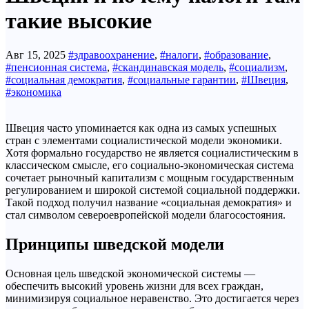
такие высокие
Авг 15, 2025
#здравоохранение
,
#налоги
,
#образование
,
#пенсионная система
,
#скандинавская модель
,
#социализм
,
#социальная демократия
,
#социальные гарантии
,
#Швеция
,
#экономика
Швеция часто упоминается как одна из самых успешных
стран с элементами социалистической модели экономики.
Хотя формально государство не является социалистическим в
классическом смысле, его социально-экономическая система
сочетает рыночный капитализм с мощным государственным
регулированием и широкой системой социальной поддержки.
Такой подход получил название «социальная демократия» и
стал символом североевропейской модели благосостояния.
Принципы шведской модели
Основная цель шведской экономической системы —
обеспечить высокий уровень жизни для всех граждан,
минимизируя социальное неравенство. Это достигается через