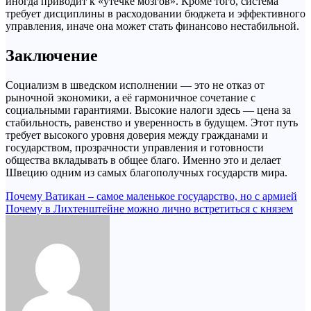
иногда приводит к «утечке мозгов». Кроме того, система
требует дисциплины в расходовании бюджета и эффективного
управления, иначе она может стать финансово нестабильной.
Заключение
Социализм в шведском исполнении — это не отказ от
рыночной экономики, а её гармоничное сочетание с
социальными гарантиями. Высокие налоги здесь — цена за
стабильность, равенство и уверенность в будущем. Этот путь
требует высокого уровня доверия между гражданами и
государством, прозрачности управления и готовности
общества вкладывать в общее благо. Именно это и делает
Швецию одним из самых благополучных государств мира.
Навигация
Почему Ватикан – самое маленькое государство, но с армией
Почему в Лихтенштейне можно лично встретиться с князем
по
записям