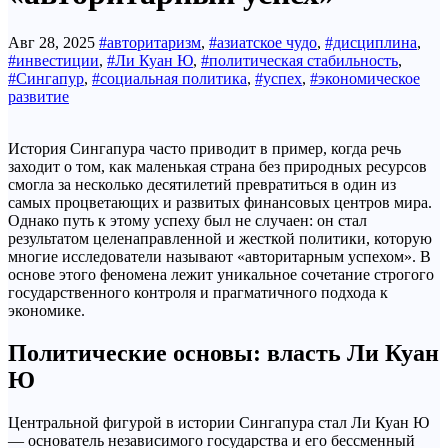
Авг 28, 2025
#авторитаризм
,
#азиатское чудо
,
#дисциплина
,
#инвестиции
,
#Ли Куан Ю
,
#политическая стабильность
,
#Сингапур
,
#социальная политика
,
#успех
,
#экономическое
развитие
История Сингапура часто приводит в пример, когда речь
заходит о том, как маленькая страна без природных ресурсов
смогла за несколько десятилетий превратиться в один из
самых процветающих и развитых финансовых центров мира.
Однако путь к этому успеху был не случаен: он стал
результатом целенаправленной и жесткой политики, которую
многие исследователи называют «авторитарным успехом». В
основе этого феномена лежит уникальное сочетание строгого
государственного контроля и прагматичного подхода к
экономике.
Политические основы: власть Ли Куан
Ю
Центральной фигурой в истории Сингапура стал Ли Куан Ю
— основатель независимого государства и его бессменный