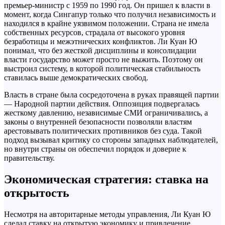
премьер-министр с 1959 по 1990 год. Он пришел к власти в
момент, когда Сингапур только что получил независимость и
находился в крайне уязвимом положении. Страна не имела
собственных ресурсов, страдала от высокого уровня
безработицы и межэтнических конфликтов. Ли Куан Ю
понимал, что без жесткой дисциплины и консолидации
власти государство может просто не выжить. Поэтому он
выстроил систему, в которой политическая стабильность
ставилась выше демократических свобод.
Власть в стране была сосредоточена в руках правящей партии
— Народной партии действия. Оппозиция подвергалась
жесткому давлению, независимые СМИ ограничивались, а
законы о внутренней безопасности позволяли властям
арестовывать политических противников без суда. Такой
подход вызывал критику со стороны западных наблюдателей,
но внутри страны он обеспечил порядок и доверие к
правительству.
Экономическая стратегия: ставка на
открытость
Несмотря на авторитарные методы управления, Ли Куан Ю
сделал ставку на открытую экономику и привлечение