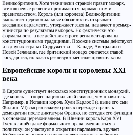
Великобритания. Хотя технически страной правит монарх,
все ключевые решения принимаются парламентом и
правительством. Король (или королева) Великобритании
выполняет церемониальные обязанности: открывает
заседания парламента, утверждает законы, назначает премьер-
министра по результатам выборов. Но фактически это —
формальность, а все действия строго регламентированы
конституционными традициями. Похожие системы действуют
и в других странах Содружества — Канаде, Австралии и
Новой Зеландии, где британский монарх считается главой
государства, но власть реализуют местные правительства.
Европейские короли и королевы XXI
века
В Европе существует несколько конституционных монархий,
где король — скорее национальный символ, чем правитель.
Например, в Испании король Хуан Карлос I (а ныне его сын
Филипп VI) сыграл важную роль в переходе страны к
демократии после диктатуры Франко, но сегодня его функции
в основном церемониальны. В Швеции король Карл XVI
Густав лишён даже формального права вмешиваться в
политику: он участвует в открытии парламента, вручает
Нобелевские премии и представляет страну за рубежом.