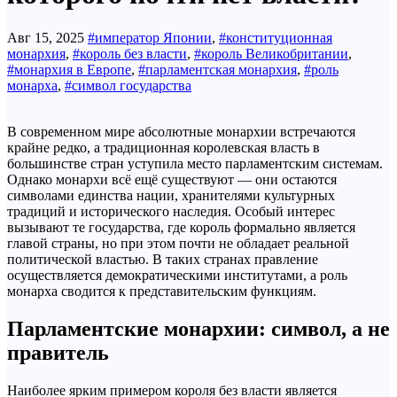
Авг 15, 2025
#император Японии
,
#конституционная
монархия
,
#король без власти
,
#король Великобритании
,
#монархия в Европе
,
#парламентская монархия
,
#роль
монарха
,
#символ государства
В современном мире абсолютные монархии встречаются
крайне редко, а традиционная королевская власть в
большинстве стран уступила место парламентским системам.
Однако монархи всё ещё существуют — они остаются
символами единства нации, хранителями культурных
традиций и исторического наследия. Особый интерес
вызывают те государства, где король формально является
главой страны, но при этом почти не обладает реальной
политической властью. В таких странах правление
осуществляется демократическими институтами, а роль
монарха сводится к представительским функциям.
Парламентские монархии: символ, а не
правитель
Наиболее ярким примером короля без власти является