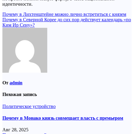
идентичности.
Навигация
Почему в Лихтенштейне можно лично встретиться с князем
Почему в Северной Корее до сих пор действует календарь «по
по
Ким Ир Сену»?
записям
От
admin
Похожая запись
Политическое устройство
Почему в Монако князь совмещает власть с премьером
Авг 28, 2025