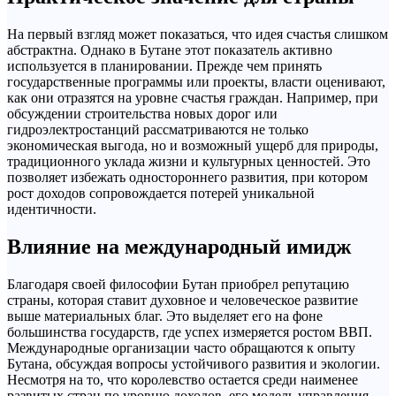
На первый взгляд может показаться, что идея счастья слишком
абстрактна. Однако в Бутане этот показатель активно
используется в планировании. Прежде чем принять
государственные программы или проекты, власти оценивают,
как они отразятся на уровне счастья граждан. Например, при
обсуждении строительства новых дорог или
гидроэлектростанций рассматриваются не только
экономическая выгода, но и возможный ущерб для природы,
традиционного уклада жизни и культурных ценностей. Это
позволяет избежать одностороннего развития, при котором
рост доходов сопровождается потерей уникальной
идентичности.
Влияние на международный имидж
Благодаря своей философии Бутан приобрел репутацию
страны, которая ставит духовное и человеческое развитие
выше материальных благ. Это выделяет его на фоне
большинства государств, где успех измеряется ростом ВВП.
Международные организации часто обращаются к опыту
Бутана, обсуждая вопросы устойчивого развития и экологии.
Несмотря на то, что королевство остается среди наименее
развитых стран по уровню доходов, его модель управления