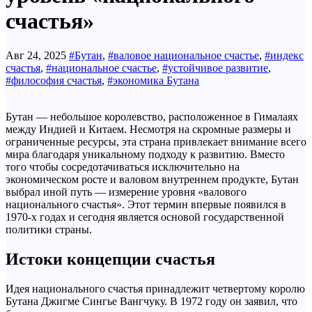
счастья»
Авг 24, 2025
#Бутан
,
#валовое национальное счастье
,
#индекс
счастья
,
#национальное счастье
,
#устойчивое развитие
,
#философия счастья
,
#экономика Бутана
Бутан — небольшое королевство, расположенное в Гималаях
между Индией и Китаем. Несмотря на скромные размеры и
ограниченные ресурсы, эта страна привлекает внимание всего
мира благодаря уникальному подходу к развитию. Вместо
того чтобы сосредотачиваться исключительно на
экономическом росте и валовом внутреннем продукте, Бутан
выбрал иной путь — измерение уровня «валового
национального счастья». Этот термин впервые появился в
1970-х годах и сегодня является основой государственной
политики страны.
Истоки концепции счастья
Идея национального счастья принадлежит четвертому королю
Бутана Джигме Сингье Вангчуку. В 1972 году он заявил, что