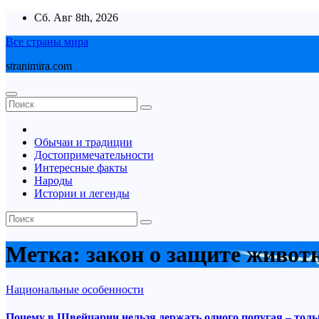
Перейти
Сб. Авг 8th, 2026
к
Все страны мира
содержимому
stranimira.com
Обычаи и традиции
Достопримечательности
Интересные факты
Народы
Истории и легенды
Метка:
закон о защите живот
Национальные особенности
Почему в Швейцарии нельзя держать одного попугая – тол