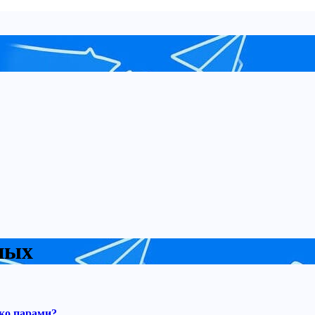
ных
ько парами?