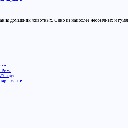
ания домашних животных. Одно из наиболее необычных и гуманн
ях»
е Рима
25 году
 парламенте