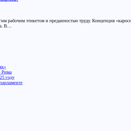
им рабочим этикетом и преданностью труду. Концепция «кароси»
ха. В…
ях»
е Рима
25 году
 парламенте