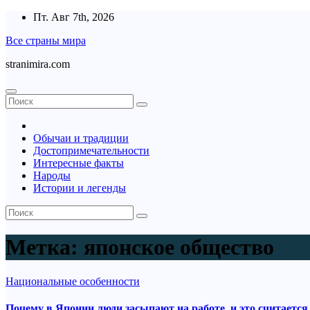
Перейти
Пт. Авг 7th, 2026
к
Все страны мира
содержимому
stranimira.com
Обычаи и традиции
Достопримечательности
Интересные факты
Народы
Истории и легенды
Метка:
японское общество
Национальные особенности
Почему в Японии люди засыпают на работе, и это считаетс