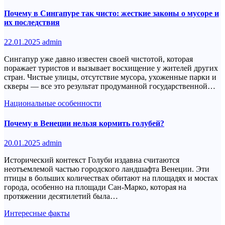
Почему в Сингапуре так чисто: жесткие законы о мусоре и
их последствия
22.01.2025
admin
Сингапур уже давно известен своей чистотой, которая
поражает туристов и вызывает восхищение у жителей других
стран. Чистые улицы, отсутствие мусора, ухоженные парки и
скверы — все это результат продуманной государственной…
Национальные особенности
Почему в Венеции нельзя кормить голубей?
20.01.2025
admin
Исторический контекст Голуби издавна считаются
неотъемлемой частью городского ландшафта Венеции. Эти
птицы в больших количествах обитают на площадях и мостах
города, особенно на площади Сан-Марко, которая на
протяжении десятилетий была…
Интересные факты