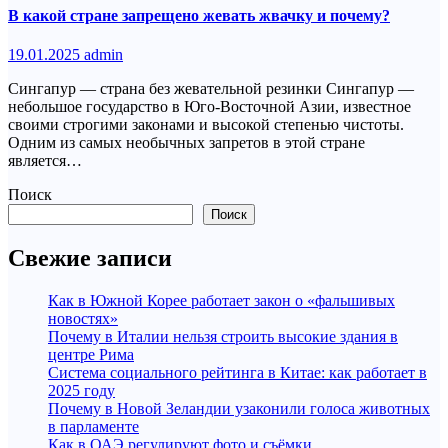
В какой стране запрещено жевать жвачку и почему?
19.01.2025
admin
Сингапур — страна без жевательной резинки Сингапур —
небольшое государство в Юго-Восточной Азии, известное
своими строгими законами и высокой степенью чистоты.
Одним из самых необычных запретов в этой стране
является…
Поиск
Поиск
Свежие записи
Как в Южной Корее работает закон о «фальшивых
новостях»
Почему в Италии нельзя строить высокие здания в
центре Рима
Система социального рейтинга в Китае: как работает в
2025 году
Почему в Новой Зеландии узаконили голоса животных
в парламенте
Как в ОАЭ регулируют фото и съёмки