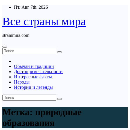
Перейти
Пт. Авг 7th, 2026
к
содержимому
Все страны мира
stranimira.com
Обычаи и традиции
Достопримечательности
Интересные факты
Народы
Истории и легенды
Метка:
природные
образования