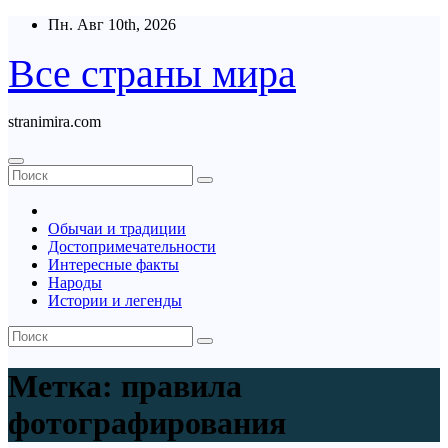
Перейти
Пн. Авг 10th, 2026
к
содержимому
Все страны мира
stranimira.com
Обычаи и традиции
Достопримечательности
Интересные факты
Народы
Истории и легенды
Метка:
правила
фотографирования