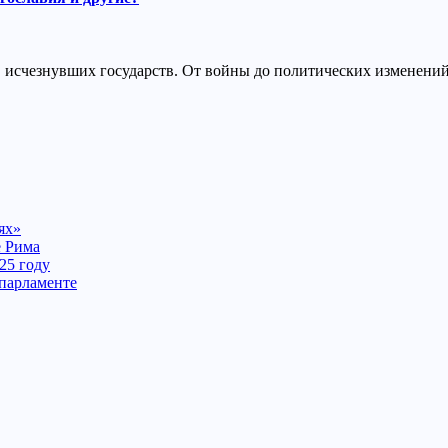
ов исчезнувших государств. От войны до политических изменени
ях»
е Рима
25 году
 парламенте