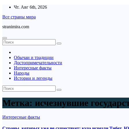
Перейти
Чт. Авг 6th, 2026
к
Все страны мира
содержимому
stranimira.com
Обычаи и традиции
Достопримечательности
Интересные факты
Народы
Истории и легенды
Метка:
исчезнувшие государс
Интересные факты
Страны, которых уже не существует: куда исчезли Тибет, Ю