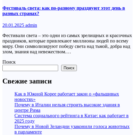
Фестиваль света: как по-разному празднуют этот день в
разных странах?
20.01.2025
admin
Фестивали света – это одни из самых зрелищных и красочных
праздников, которые привлекают миллионы людей по всему
миру. Они символизируют победу света над тьмой, добра над
злом, знания над невежеством.…
Поиск
Поиск
Свежие записи
Как в Южной Корее работает закон о «фальшивых
новостях»
Почему в Италии нельзя строить высокие здания в
центре Рима
Система социального рейтинга в Китае: как работает в
2025 году
Почему в Новой Зеландии узаконили голоса животных
в парламенте