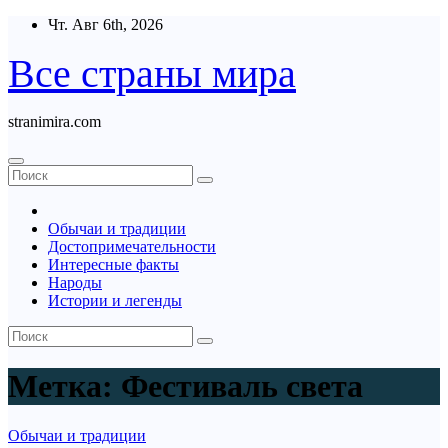
Перейти
Чт. Авг 6th, 2026
к
содержимому
Все страны мира
stranimira.com
Обычаи и традиции
Достопримечательности
Интересные факты
Народы
Истории и легенды
Метка:
Фестиваль света
Обычаи и традиции