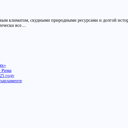
ровым климатом, скудными природными ресурсами и долгой исто
тически все…
ях»
е Рима
25 году
 парламенте