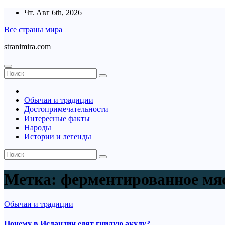
Перейти
Чт. Авг 6th, 2026
к
Все страны мира
содержимому
stranimira.com
Обычаи и традиции
Достопримечательности
Интересные факты
Народы
Истории и легенды
Метка:
ферментированное мя
Обычаи и традиции
Почему в Исландии едят гнилую акулу?