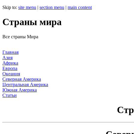
Skip to:
site menu
|
section menu
|
main content
Страны мира
Все страны Мира
Главная
Азия
Африка
Европа
Океания
Северная Америка
Центральная Америка
Южная Америка
Статьи
Cтр