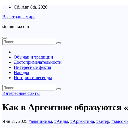
Перейти
Сб. Авг 8th, 2026
к
Все страны мира
содержимому
stranimira.com
Обычаи и традиции
Достопримечательности
Интересные факты
Народы
Истории и легенды
Интересные факты
Как в Аргентине образуются 
Янв 21, 2025
#альпинизм
,
#Анды
,
#Аргентина
,
#ветер
,
#высоко