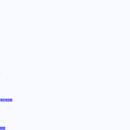
»
 домов
ции