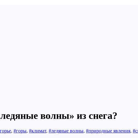
«ледяные волны» из снега?
горье
,
#горы
,
#климат
,
#ледяные волны
,
#природные явления
,
#с