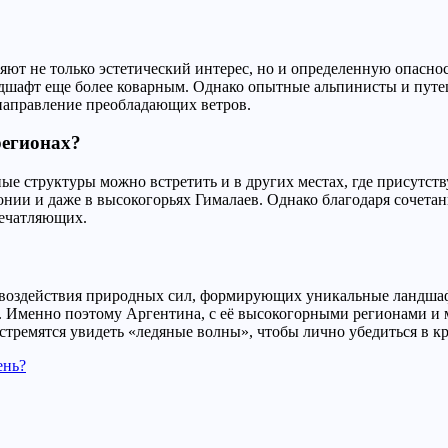
ют не только эстетический интерес, но и определенную опаснос
ндшафт еще более коварным. Однако опытные альпинисты и путе
 направление преобладающих ветров.
регионах?
ые структуры можно встретить и в других местах, где присутст
онии и даже в высокогорьях Гималаев. Однако благодаря сочет
печатляющих.
 воздействия природных сил, формирующих уникальные ландшафт
а. Именно поэтому Аргентина, с её высокогорными регионами и
тремятся увидеть «ледяные волны», чтобы лично убедиться в кр
ень?