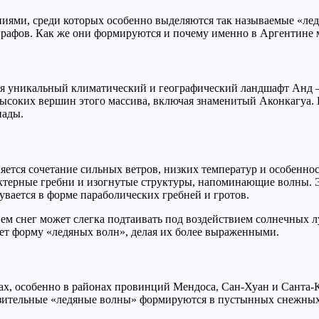
ями, среди которых особенно выделяются так называемые «ледя
графов. Как же они формируются и почему именно в Аргентине 
я уникальный климатический и географический ландшафт Анд –
соких вершин этого массива, включая знаменитый Аконкагуа. 
пады.
тся сочетание сильных ветров, низких температур и особенност
актерные гребни и изогнутые структуры, напоминающие волны. 
дувается в форме параболических гребней и гротов.
м снег может слегка подтаивать под воздействием солнечных луч
ет форму «ледяных волн», делая их более выраженными.
ах, особенно в районах провинций Мендоса, Сан-Хуан и Санта-
ительные «ледяные волны» формируются в пустынных снежных об