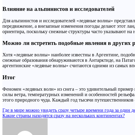
Влияние на альпинистов и исследователей
Для альпинистов и исследователей «ледяные волны» представля
передвижение, а внезапные изменения погоды делают этот ла
ориентира, поскольку снежные структуры часто указывают на
Можно ли встретить подобные явления в других 
Хотя «ледяные волны» наиболее известны в Аргентине, подобн
снежные образования обнаруживаются в Антарктиде, на Патаг
аргентинские «ледяные волны» считаются одними из самых в
Итог
Феномен «ледяных волн» из снега – это удивительный пример
силы ветра, температурных изменений и особенностей рельеф
этого природного чуда. Каждый год тысячи путешественников с
Навигация
Где в мире можно увидеть сразу четыре времени года за один д
Какие страны находятся сразу на нескольких континентах?
по
записям