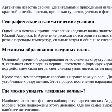
Аргентина известна своими удивительными природными явлени
красотой и необычностью, привлекая туристов, ученых и фото
Географические и климатические условия
Одной из ключевых причин появления «ледяных волн» являетс
Южной Америки. В Аргентине располагаются одни из самых вы
резкие перепады температур, сильные ветры и обильные снего
Механизм образования «ледяных волн»
Основной причиной формирования этих снежных структур являе
ч, скатывает снег с горных вершин, постепенно формируя хар
под действием силы ветра: снег сначала уплотняется, затем вы
Кроме того, температурные колебания играют важную роль. Дне
устойчивые к разрушению. Этот процесс постепенно наращива
Где можно увидеть «ледяные волны»?
Наиболее часто этот феномен наблюдается в аргентинских Анд
Морено, тоже подвержены этому явлению. Однако самые выраз
наиболее интенсивно.