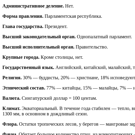
Административное деление.
Нет.
Форма правления.
Парламентская республика.
Глава государства.
Президент.
Высший законодательный орган.
Однопалатный парламент.
Высший исполнительный орган.
Правительство.
Крупные города.
Кроме столицы, нет.
Государственный язык.
Английский, китайский, малайский, 
Религия.
30% — буддисты, 20% — христиане, 18% исповедуют
Этнический состав.
77% — китайцы, 15% — малайцы, 7% — 
Валюта.
Сингапурский доллар = 100 центам.
Климат.
Экваториальный. В течение года стабилен — тепло, вы
1300 мм, в основном в дождливый сезон.
Флора.
Остатки тропических лесов, у берегов — мангровые зар
Фауна.
Обитает большое количество птиц, из млекопитающих 