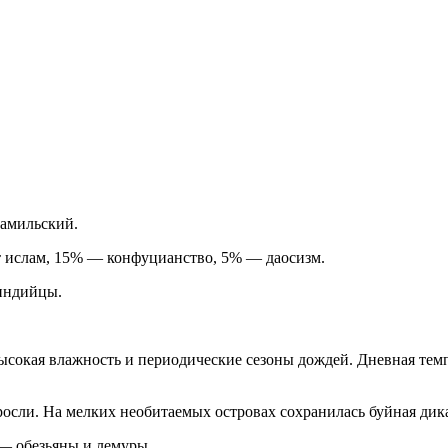
тамильский.
 ислам, 15% — конфуцианство, 5% — даосизм.
индийцы.
сокая влажность и периодические сезоны дождей. Дневная темпер
осли. На мелких необитаемых островах сохранилась буйная дика
— обезьяны и лемуры.